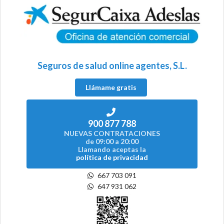
Seguros de salud online agentes, S.L.
Llámame gratis
900 877 788
NUEVAS CONTRATACIONES
de 09:00 a 20:00
Llamando aceptas la
política de privacidad
667 703 091
647 931 062