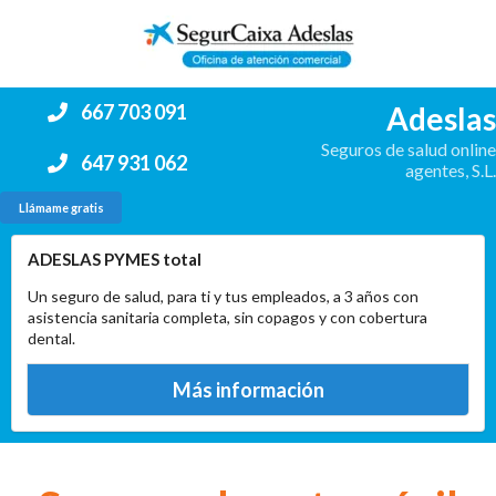
Adeslas
667 703 091
Seguros de salud online
647 931 062
agentes, S.L.
Llámame gratis
ADESLAS PYMES total
Un seguro de salud, para ti y tus empleados, a 3 años con
asistencia sanitaria completa, sin copagos y con cobertura
dental.
Más información